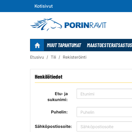
Kotisivut
MUUT TAPAHTUMAT
MAASTOESTERATSASTUS
Etusivu
Tili
Rekisteröinti
Henkilötiedot
Etu- ja
sukunimi:
Puhelin:
Sähköpostiosoite: