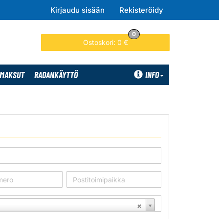
Kirjaudu sisään
Rekisteröidy
0
Ostoskori:
0 €
SMAKSUT
RADANKÄYTTÖ
INFO